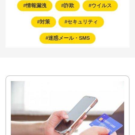
#情報漏洩
#詐欺
#ウイルス
#対策
#セキュリティ
#迷惑メール・SMS