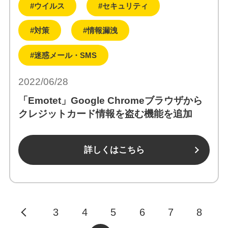
#ウイルス
#セキュリティ
#対策
#情報漏洩
#迷惑メール・SMS
2022/06/28
「Emotet」Google Chromeブラウザから
クレジットカード情報を盗む機能を追加
詳しくはこちら
3
4
5
6
7
8