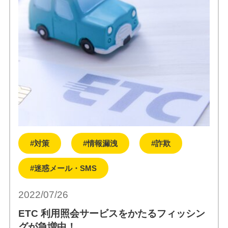
#対策
#情報漏洩
#詐欺
#迷惑メール・SMS
2022/07/26
ETC 利用照会サービスをかたるフィッシン
グが急増中！